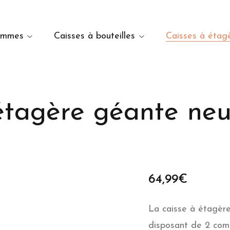
ommes
Caisses à bouteilles
Caisses à étag
étagère géante ne
64,99
€
La caisse à étagèr
disposant de 2 comp