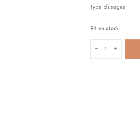
type d’usages.
94 en stock
quantité
de
La
caisse
étagère
géante
neuve
blanche