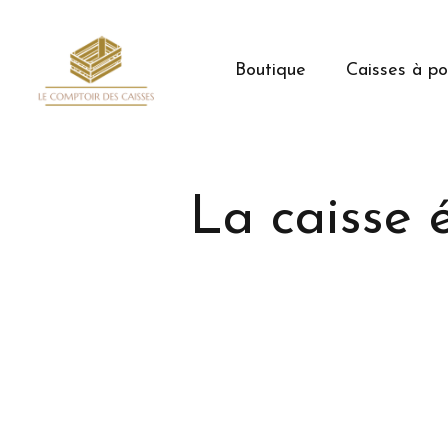
Boutique
Caisses à p
La caisse 