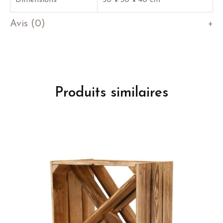
central
blanc
Avis (0)
LONGUEUR
Produits similaires