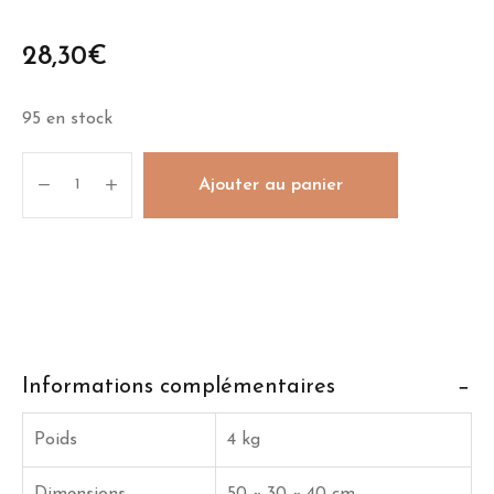
28,30
€
95 en stock
quantité
Ajouter au panier
de
Boite
à
fruits
"Johanna"
blanc
avec
Informations complémentaires
fond
flammé
Poids
4 kg
et
panneau
Dimensions
50 × 30 × 40 cm