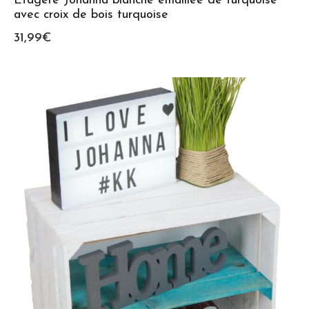
Etagère Johanna blanche émaillée de turquoise
avec croix de bois turquoise
31,99
€