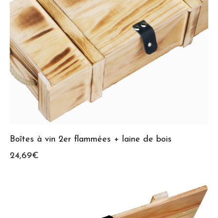
Boîtes à vin 2er flammées + laine de bois
24,69
€